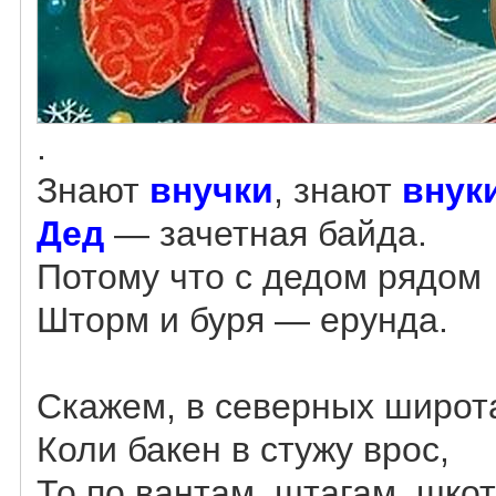
.
Знают
внучки
, знают
внук
Дед
— зачетная байда.
Потому что с дедом рядом
Шторм и буря — ерунда.
Скажем, в северных широт
Коли бакен в стужу врос,
То по вантам, штагам, шко