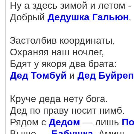
Ну а здесь зимой и летом -
Добрый
Дедушка Гальюн
.
Застолбив координаты,
Охраняя наш ночлег,
Бдят у якоря два брата:
Дед Томбуй
и
Дед Буйреп
Круче деда нету бога.
Дед по праву носит нимб.
Рядом с
Дедом
— лишь
По
Выше —
Бабушка
. Аминь.