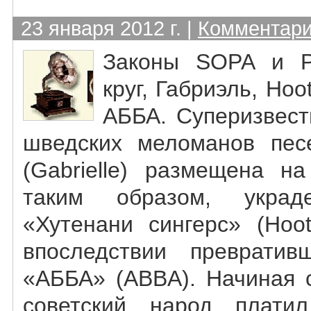
23 января 2012 г. |
Комментари
Законы SOPA и P
круг, Габриэль, Hoo
АББА. Суперизвест
шведских меломанов пес
(Gabrielle) размещена н
таким образом, укра
«Хутенани сингерс» (Hoot
впоследствии превратив
«АББА» (ABBA). Начиная с
советский народ платил