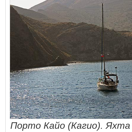
Порто Кайо (Кагио). Яхта