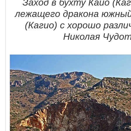
Заход в бухту Кайо (Каг
лежащего дракона южный
(Кагио) с хорошо разл
Николая Чудот