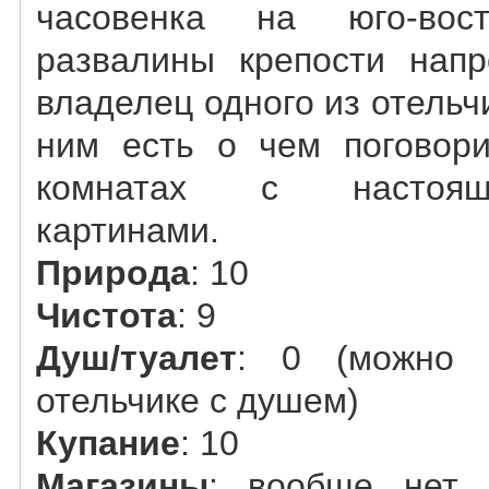
часовенка на юго-во
развалины крепости напр
владелец одного из отельч
ним есть о чем поговори
комнатах с настоя
картинами.
Природа
: 10
Чистота
: 9
Душ/туалет
: 0 (можно 
отельчике с душем)
Купание
: 10
Магазины
: вообще нет.