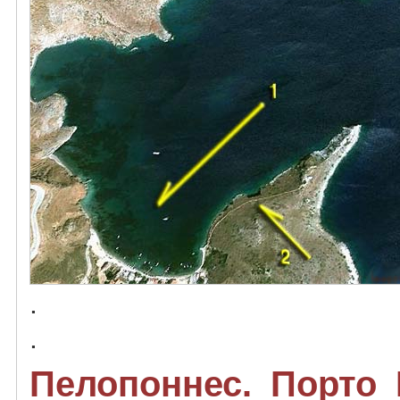
.
.
Пелопоннес. Порто 