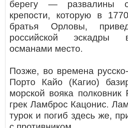
берегу — развалины с
крепости, которую в 177
братья Орловы, приве
российской эскадры 
османами место.
Позже, во времена русско
Порто Кайо (Кагио) бази
морской вояка полковник 
грек Ламброс Кацонис. Ла
турок и погиб здесь же, п
с противником.