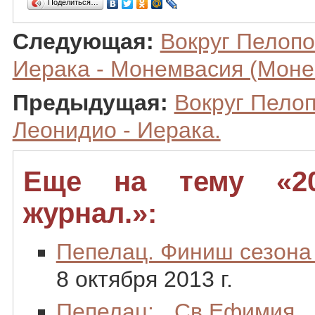
Поделиться…
Следующая:
Вокруг Пелопо
Иерака - Монемвасия (Моне
Предыдущая:
Вокруг Пелоп
Леонидио - Иерака.
Еще на тему «20
журнал.»:
Пепелац. Финиш сезона
8 октября 2013 г.
Пепелац: Св.Ефимия