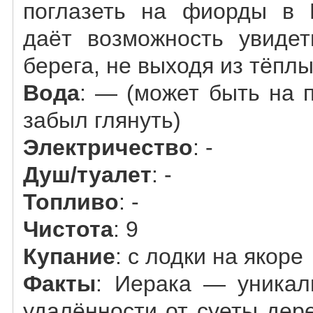
поглазеть на фиорды в 
даёт возможность увиде
берега, не выходя из тёплы
Вода
: — (может быть на 
забыл глянуть)
Электричество
: -
Душ/туалет
: -
Топливо
: -
Чистота
: 9
Купание
: с лодки на якоре
Факты
: Иерака — уникал
удалённости от суеты дер