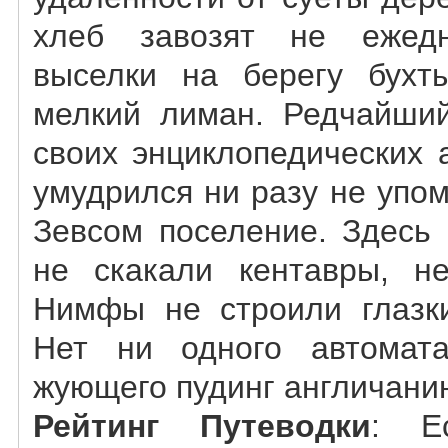
хлеб завозят не ежедн
выселки на берегу бухт
мелкий лиман. Редчайший
своих энциклопедических 
умудрился ни разу не упо
Зевсом поселение. Здесь 
не скакали кентавры, не
Нимфы не строили глазк
Нет ни одного автомат
жующего пудинг англичани
Рейтинг Путеводки
: Е