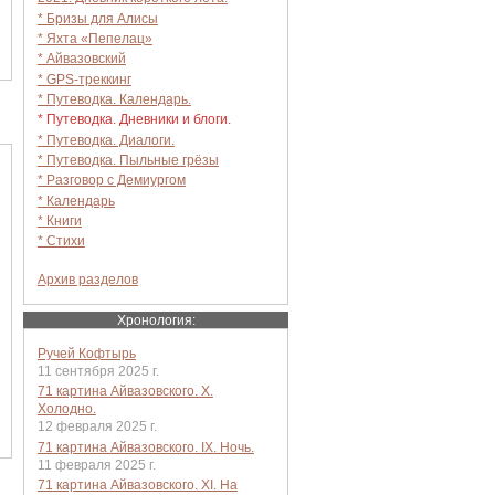
* Бризы для Алисы
* Яхта «Пепелац»
* Айвазовский
* GPS-треккинг
* Путеводка. Календарь.
* Путеводка. Дневники и блоги.
* Путеводка. Диалоги.
* Путеводка. Пыльные грёзы
* Разговор с Демиургом
* Календарь
* Книги
* Стихи
Архив разделов
Хронология:
Ручей Кофтырь
11 сентября 2025 г.
71 картина Айвазовского. X.
Холодно.
12 февраля 2025 г.
71 картина Айвазовского. IX. Ночь.
11 февраля 2025 г.
71 картина Айвазовского. XI. На