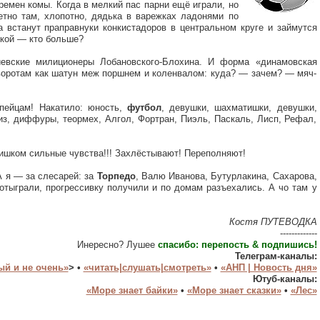
ремен комы. Когда в мелкий пас парни ещё играли, но
етно там, хлопотно, дядька в варежках ладонями по
 встанут праправнуки конкистадоров в центральном круге и займутся
чкой — кто больше?
евские милиционеры Лобановского-Блохина. И форма «динамовская
к воротам как шатун меж поршнем и коленвалом: куда? — зачем? — мяч-
пейцам! Накатило: юность,
футбол
, девушки, шахматишки, девушки,
из, диффуры, теормех, Алгол, Фортран, Пиэль, Паскаль, Лисп, Рефал,
лишком сильные чувства!!! Захлёстывают! Переполняют!
А я — за слесарей: за
Торпедо
, Валю Иванова, Бутурлакина, Сахарова,
отыграли, прогрессивку получили и по домам разъехались. А чо там у
Костя ПУТЕВОДКА
-------------
Инересно? Лушее
спасибо: перепость & подпишись!
Телеграм-каналы:
ый и не очень»
>
•
«читать|слушать|смотреть»
•
«АНП | Новость дня»
Ютуб-каналы:
«Море знает байки»
•
«Море знает сказки»
•
«Лес»