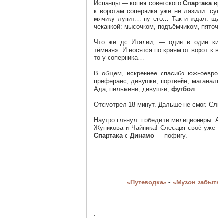
Испанцы — копия советского
Спартака
в
к воротам соперника уже не лазили: су
мячику лупит… ну его… Так и ждал: ща
чеканкой: мысочком, подъёмчиком, пято
Что же до Италии, — один в один ки
тёмная». И носятся по краям от ворот 
то у соперника…
В общем, искреннее спасибо южноевро
преферанс, девушки, портвейн, матанал
Ада, пельмени, девушки,
футбол
…
Отсмотрел 18 минут. Дальше не смог. С
Наутро глянул: победили милиционеры. 
Жупикова и Чайника! Слесаря своё уже 
Спартака
с
Динамо
— пофигу.
«Путеводка»
•
«Музон забыт
.