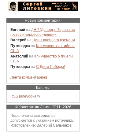
Новые комментарии:
Евгений
на
ДНР (Донецк). Перевозка
грузов и корреспонденции.
Валерий
на
Цены военного времени
Путеводка
на
Кликушество о гибели
США
Анатолий
на
Кликушество о гибели
США
Путеводка
на
С Днем Победы!
Лента комментариев
Каналы:
RSS putevodka.tv
© Константин Лакин, 2011–2026
Перепечатка материалов
допускается с указанием источника.
Изготовление: Валерий Сальников