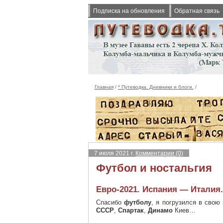
Подписка на обновления
Обратная связь
Главная
/
* Путеводка. Дневники и блоги.
/
7 июля 2021 г.
Комментарии (0)
Футбол и ностальгия
Евро-2021. Испания — Италия.
Спасибо
футболу
, я погрузился в свою
СССР
,
Спартак
,
Динамо
Киев…