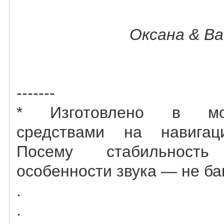
Оксана & 
-------
* Изготовлено в мо
средствами на навигац
Посему стабильност
особенности звука — не баг,
.
.