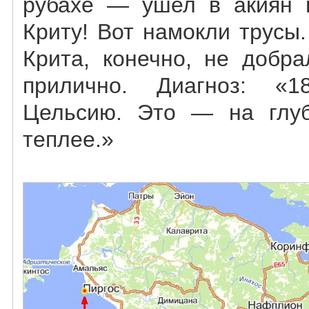
рубахе — ушел в акиян 
Криту! Вот намокли трусы
Крита, конечно, не добр
прилично. Диагноз: «1
Цельсию. Это — на глу
теплее.»