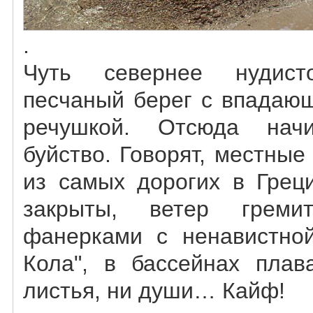
.
Чуть севернее нуди
песчаный берег с впадаю
речушкой. Отсюда начи
буйство. Говорят, местны
из самых дорогих в Грец
закрыты, ветер греми
фанерками с ненавистной
Кола", в бассейнах плав
листья, ни души… Кайф!