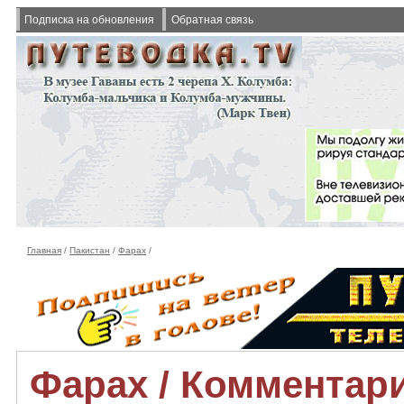
Подписка на обновления
Обратная связь
Главная
/
Пакистан
/
Фарах
/
Фарах / Комментар